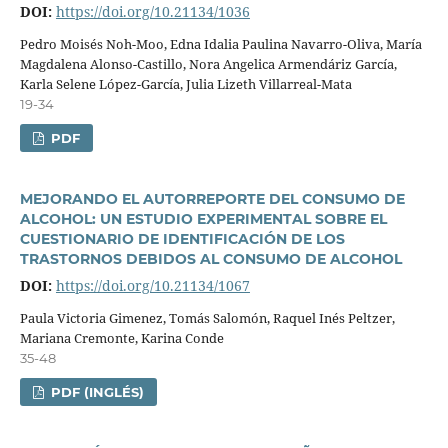
DOI:
https://doi.org/10.21134/1036
Pedro Moisés Noh-Moo, Edna Idalia Paulina Navarro-Oliva, Marí­a
Magdalena Alonso-Castillo, Nora Angelica Armendáriz Garcí­a,
Karla Selene López-Garcí­a, Julia Lizeth Villarreal-Mata
19-34
PDF
MEJORANDO EL AUTORREPORTE DEL CONSUMO DE
ALCOHOL: UN ESTUDIO EXPERIMENTAL SOBRE EL
CUESTIONARIO DE IDENTIFICACIÓN DE LOS
TRASTORNOS DEBIDOS AL CONSUMO DE ALCOHOL
DOI:
https://doi.org/10.21134/1067
Paula Victoria Gimenez, Tomás Salomón, Raquel Inés Peltzer,
Mariana Cremonte, Karina Conde
35-48
PDF (INGLÉS)