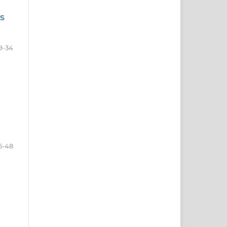
S
9-34
5-48