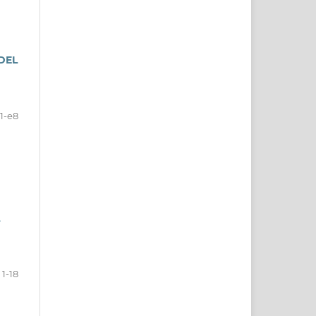
DEL
1-e8
A
1-18