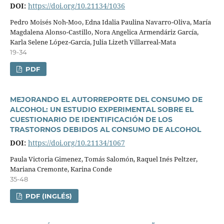
DOI:
https://doi.org/10.21134/1036
Pedro Moisés Noh-Moo, Edna Idalia Paulina Navarro-Oliva, Marí­a
Magdalena Alonso-Castillo, Nora Angelica Armendáriz Garcí­a,
Karla Selene López-Garcí­a, Julia Lizeth Villarreal-Mata
19-34
PDF
MEJORANDO EL AUTORREPORTE DEL CONSUMO DE
ALCOHOL: UN ESTUDIO EXPERIMENTAL SOBRE EL
CUESTIONARIO DE IDENTIFICACIÓN DE LOS
TRASTORNOS DEBIDOS AL CONSUMO DE ALCOHOL
DOI:
https://doi.org/10.21134/1067
Paula Victoria Gimenez, Tomás Salomón, Raquel Inés Peltzer,
Mariana Cremonte, Karina Conde
35-48
PDF (INGLÉS)