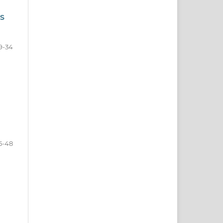
S
9-34
5-48