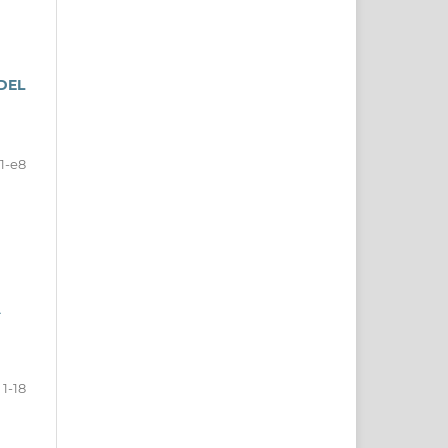
DEL
1-e8
A
1-18