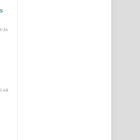
S
9-34
5-48