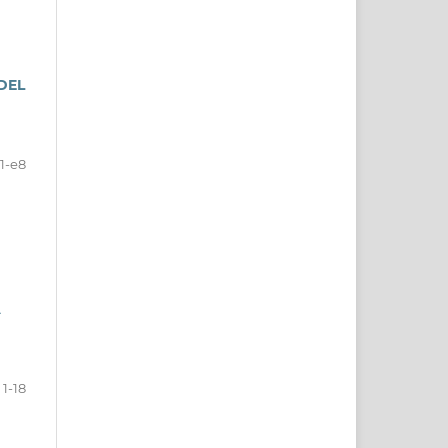
DEL
1-e8
A
1-18