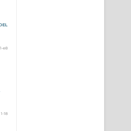
DEL
1-e8
A
1-18