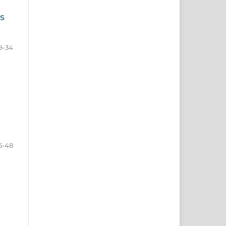
S
9-34
5-48