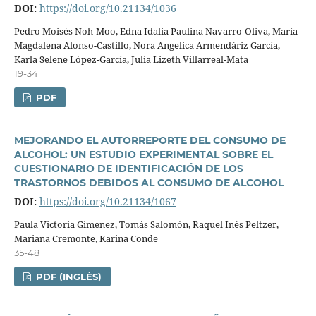
DOI:
https://doi.org/10.21134/1036
Pedro Moisés Noh-Moo, Edna Idalia Paulina Navarro-Oliva, Marí­a
Magdalena Alonso-Castillo, Nora Angelica Armendáriz Garcí­a,
Karla Selene López-Garcí­a, Julia Lizeth Villarreal-Mata
19-34
PDF
MEJORANDO EL AUTORREPORTE DEL CONSUMO DE
ALCOHOL: UN ESTUDIO EXPERIMENTAL SOBRE EL
CUESTIONARIO DE IDENTIFICACIÓN DE LOS
TRASTORNOS DEBIDOS AL CONSUMO DE ALCOHOL
DOI:
https://doi.org/10.21134/1067
Paula Victoria Gimenez, Tomás Salomón, Raquel Inés Peltzer,
Mariana Cremonte, Karina Conde
35-48
PDF (INGLÉS)