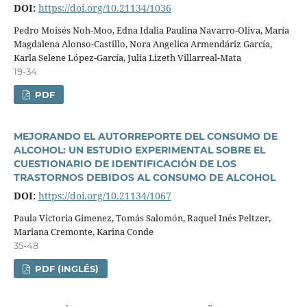
DOI:
https://doi.org/10.21134/1036
Pedro Moisés Noh-Moo, Edna Idalia Paulina Navarro-Oliva, Marí­a
Magdalena Alonso-Castillo, Nora Angelica Armendáriz Garcí­a,
Karla Selene López-Garcí­a, Julia Lizeth Villarreal-Mata
19-34
PDF
MEJORANDO EL AUTORREPORTE DEL CONSUMO DE
ALCOHOL: UN ESTUDIO EXPERIMENTAL SOBRE EL
CUESTIONARIO DE IDENTIFICACIÓN DE LOS
TRASTORNOS DEBIDOS AL CONSUMO DE ALCOHOL
DOI:
https://doi.org/10.21134/1067
Paula Victoria Gimenez, Tomás Salomón, Raquel Inés Peltzer,
Mariana Cremonte, Karina Conde
35-48
PDF (INGLÉS)