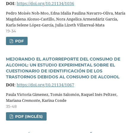
DOI:
https://doi.org/10.21134/1036
Pedro Moisés Noh-Moo, Edna Idalia Paulina Navarro-Oliva, Marí­a
Magdalena Alonso-Castillo, Nora Angelica Armendáriz Garcí­a,
Karla Selene López-Garcí­a, Julia Lizeth Villarreal-Mata
19-34
PDF
MEJORANDO EL AUTORREPORTE DEL CONSUMO DE
ALCOHOL: UN ESTUDIO EXPERIMENTAL SOBRE EL
CUESTIONARIO DE IDENTIFICACIÓN DE LOS
TRASTORNOS DEBIDOS AL CONSUMO DE ALCOHOL
DOI:
https://doi.org/10.21134/1067
Paula Victoria Gimenez, Tomás Salomón, Raquel Inés Peltzer,
Mariana Cremonte, Karina Conde
35-48
PDF (INGLÉS)