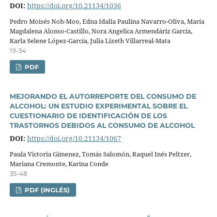
DOI:
https://doi.org/10.21134/1036
Pedro Moisés Noh-Moo, Edna Idalia Paulina Navarro-Oliva, Marí­a
Magdalena Alonso-Castillo, Nora Angelica Armendáriz Garcí­a,
Karla Selene López-Garcí­a, Julia Lizeth Villarreal-Mata
19-34
PDF
MEJORANDO EL AUTORREPORTE DEL CONSUMO DE
ALCOHOL: UN ESTUDIO EXPERIMENTAL SOBRE EL
CUESTIONARIO DE IDENTIFICACIÓN DE LOS
TRASTORNOS DEBIDOS AL CONSUMO DE ALCOHOL
DOI:
https://doi.org/10.21134/1067
Paula Victoria Gimenez, Tomás Salomón, Raquel Inés Peltzer,
Mariana Cremonte, Karina Conde
35-48
PDF (INGLÉS)