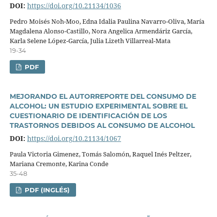
DOI:
https://doi.org/10.21134/1036
Pedro Moisés Noh-Moo, Edna Idalia Paulina Navarro-Oliva, Marí­a
Magdalena Alonso-Castillo, Nora Angelica Armendáriz Garcí­a,
Karla Selene López-Garcí­a, Julia Lizeth Villarreal-Mata
19-34
PDF
MEJORANDO EL AUTORREPORTE DEL CONSUMO DE
ALCOHOL: UN ESTUDIO EXPERIMENTAL SOBRE EL
CUESTIONARIO DE IDENTIFICACIÓN DE LOS
TRASTORNOS DEBIDOS AL CONSUMO DE ALCOHOL
DOI:
https://doi.org/10.21134/1067
Paula Victoria Gimenez, Tomás Salomón, Raquel Inés Peltzer,
Mariana Cremonte, Karina Conde
35-48
PDF (INGLÉS)